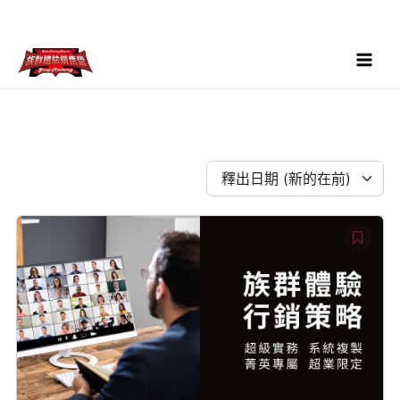
跳
至
主
要
Main
內
Menu
容
釋出日期 (新的在前)