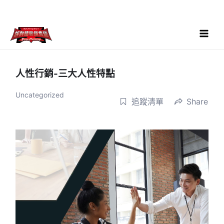
跳
至
主
要
Main
內
Menu
容
人性行銷-三大人性特點
Uncategorized
追蹤清單
Share