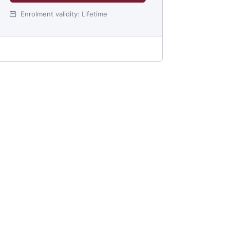
Enrolment validity:
Lifetime