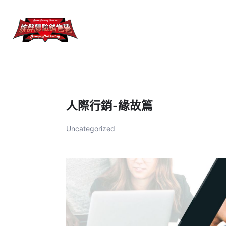
跳
至
主
要
內
容
人際行銷-緣故篇
Uncategorized