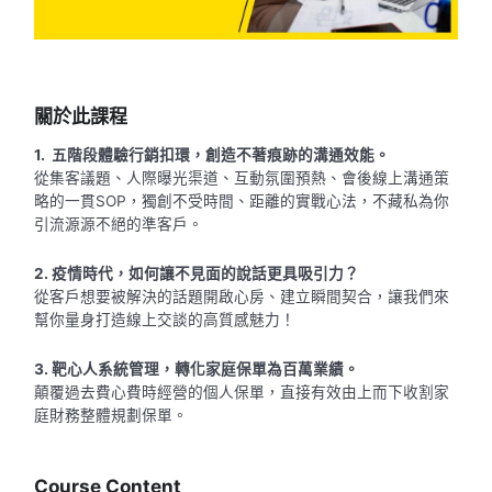
關於此課程
1. 五
階段體驗行銷扣環，創造不著痕跡的溝通效能。
從集客議題、人際曝光渠道、互動氛圍預熱、會後線上溝通策
略的一貫
SOP，
獨創不受時間、距離的實戰心法，不藏私為你
引流源源不絕的準客戶。
2. 疫情時代，如何讓不見面的說話更具吸引力？
從客戶想要被解決的話題開啟心房、建立瞬間契合，讓我們來
幫你量身打造線上交談的高質感魅力！
3. 靶心人系統管理，轉化家庭保單為百萬業績。
顛覆過去費心費時經營的個人保單，直接有效由上而下收割家
庭財務整體規劃保單。
Course Content