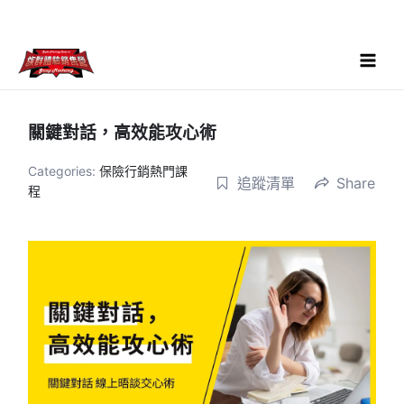
跳
至
主
要
Main
內
Menu
容
關鍵對話，高效能攻心術
Categories:
保險行銷熱門課
追蹤清單
Share
程