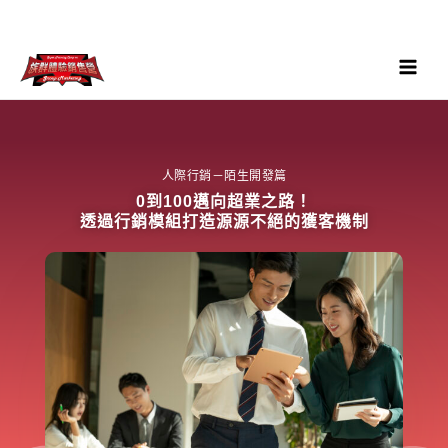
人際行銷－陌生開發篇
0到100邁向超業之路！
透過行銷模組打造源源不絕的獲客機制