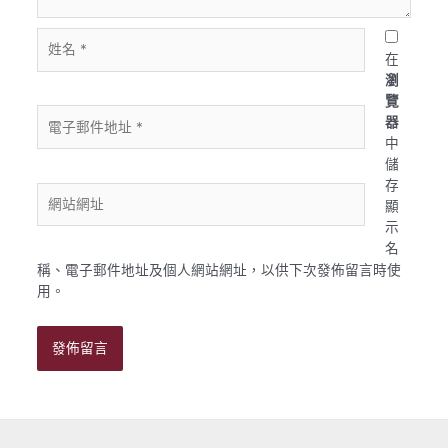
姓
名
在
*
瀏
覽
電
器
子
中
郵
儲
件
存
網
地
顯
站
址
示
網
*
名
址
稱、電子郵件地址及個人網站網址，以供下次發佈留言時使
用。