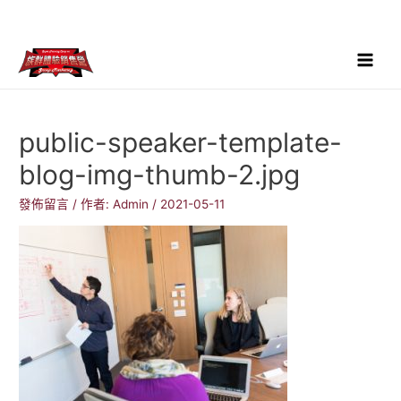
跳
至
主
要
Main
內
Menu
容
public-speaker-template-
blog-img-thumb-2.jpg
發佈留言
/ 作者:
Admin
/
2021-05-11