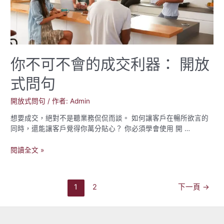
先
學
會
的
三
你不可不會的成交利器： 開放
件
事
式問句
開放式問句
/ 作者:
Admin
想要成交，絕對不是聽業務侃侃而談。 如何讓客戶在暢所欲言的
同時，還能讓客戶覺得你萬分貼心？ 你必須學會使用 開 …
你
閱讀全文 »
不
可
不
文
1
2
下一頁
→
會
章
的
導
成
覽
交