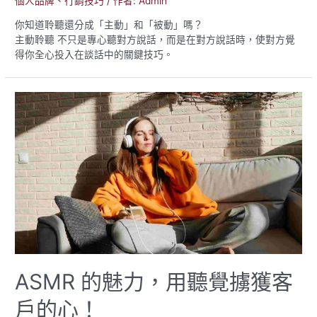
個人品牌
、
行銷技巧
/ 作者:
Admin
贏？
你知道聆聽還分成「主動」和「被動」嗎？
主動聆聽 不只是專心聽對方說話，而是在對方說話時，使對方覺
得你全心投入在談話中的關鍵技巧。
ASMR 的魅力，用聽覺擄獲客
戶的心！