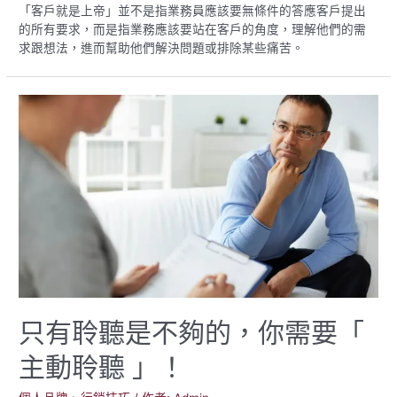
新
「客戶就是上帝」並不是指業務員應該要無條件的答應客戶提出
光
的所有要求，而是指業務應該要站在客戶的角度，理解他們的需
金，
求跟想法，進而幫助他們解決問題或排除某些痛苦。
吳
東
進、
吳
東
亮
兄
弟
鬩
牆，
究
竟
該
怎
麼
只有聆聽是不夠的，你需要「
走
才
主動聆聽 」！
能
雙