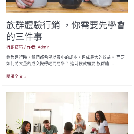
超
能
力
族群體驗行銷 ，你需要先學會
的三件事
行銷技巧
/ 作者:
Admin
銷售進行時，我們都希望以最小的成本，達成最大的效益。 而要
如何將大量的成交變得輕而易舉？ 這時候就需要 族群體 …
族
閱讀全文 »
群
體
驗
行
銷
，
你
需
要