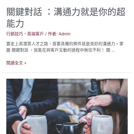
關鍵對話 ：溝通力就是你的超
能力
行銷技巧
、
高端客戶
/ 作者:
Admin
要走上高潛質人才之路，首要具備的條件就是良好的溝通力。掌
握 關鍵對話 ，就能在與客戶互動的過程中無往不利！ 關 …
關
閱讀全文 »
鍵
對
話
：
溝
通
力
就
是
你
的